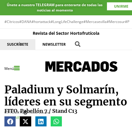
Únete a nuestro TELEGRAM para enterarte de todas las
UNIRME
noticias al momento
#Cítricos
#DANA
#hortattack
#LongLifeChallenge
#Mercasevilla
#Mercosur
#Pr
Revista del Sector Hortofrutícola
SUSCRÍBETE
NEWSLETTER
Menú
Paladium y Solmarín,
líderes en su segmento
FITO. Pabellón 7 / Stand C13
07/10/2014
Alicia Lozano
COMPARTE