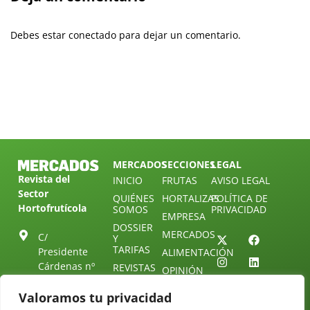
Debes estar conectado para dejar un comentario.
MERCADOS
SECCIONES
LEGAL
Revista del
INICIO
FRUTAS
AVISO LEGAL
Sector
QUIÉNES
HORTALIZAS
POLÍTICA DE
Hortofrutícola
SOMOS
PRIVACIDAD
EMPRESA
DOSSIER
MERCADOS
C/
Y
TARIFAS
Presidente
ALIMENTACIÓN
Cárdenas nº
REVISTAS
OPINIÓN
10.
NEWSLETTER
30 DE
41013
Valoramos tu privacidad
30
SUSCRIPCIÓN
Sevilla.