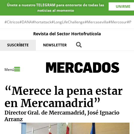
Únete a nuestro TELEGRAM para enterarte de todas las
UNIRME
noticias al momento
#Cítricos
#DANA
#hortattack
#LongLifeChallenge
#Mercasevilla
#Mercosur
#Pr
Revista del Sector Hortofrutícola
SUSCRÍBETE
NEWSLETTER
Menú
“Merece la pena estar
en Mercamadrid”
Director Gral. de Mercamadrid, José Ignacio
Arranz