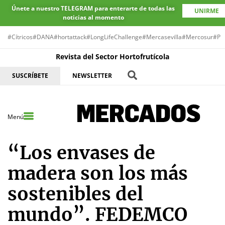
Únete a nuestro TELEGRAM para enterarte de todas las
UNIRME
noticias al momento
#Cítricos
#DANA
#hortattack
#LongLifeChallenge
#Mercasevilla
#Mercosur
#Pr
Revista del Sector Hortofrutícola
SUSCRÍBETE
NEWSLETTER
Menú
“Los envases de
madera son los más
sostenibles del
mundo”. FEDEMCO