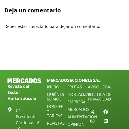
Deja un comentario
Debes estar conectado para dejar un comentario.
MERCADOS
SECCIONES
LEGAL
Revista del
INICIO
FRUTAS
AVISO LEGAL
Sector
QUIÉNES
HORTALIZAS
POLÍTICA DE
Hortofrutícola
SOMOS
PRIVACIDAD
EMPRESA
DOSSIER
MERCADOS
C/
Y
TARIFAS
Presidente
ALIMENTACIÓN
Cárdenas nº
REVISTAS
OPINIÓN
10.