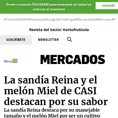
Únete a nuestro TELEGRAM para enterarte de todas las
UNIRME
noticias al momento
#Cítricos
#DANA
#hortattack
#LongLifeChallenge
#Mercasevilla
#Mercosur
#Pr
Revista del Sector Hortofrutícola
SUSCRÍBETE
NEWSLETTER
Menú
La sandía Reina y el
melón Miel de CASI
destacan por su sabor
La sandía Reina destaca por su manejable
tamaño y el melón Miel por ser un cultivo