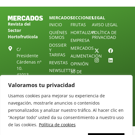
MERCADOS
SECCIONES
LEGAL
Revista del
INICIO
FRUTAS
AVISO LEGAL
Sector
QUIÉNES
HORTALIZAS
POLÍTICA DE
Hortofrutícola
SOMOS
PRIVACIDAD
EMPRESA
DOSSIER
MERCADOS
C/
Y
TARIFAS
Presidente
ALIMENTACIÓN
Cárdenas nº
REVISTAS
OPINIÓN
10.
NEWSLETTER
30 DE
41013
30
SUSCRIPCIÓN
Sevilla.
Valoramos tu privacidad
DIRECTORIO
ÚNETE A
Diseño web:
ESPAÑA
NUESTRO
Starenlared
Usamos cookies para mejorar su experiencia de
TELEGRAM
Tel: (+34) 954
25 88 51
navegación, mostrarle anuncios o contenidos
CONTACTO
personalizados y analizar nuestro tráfico. Al hacer clic en
redaccion@revistamercados.com
“Aceptar todo” usted da su consentimiento a nuestro uso
de las cookies.
Política de cookies