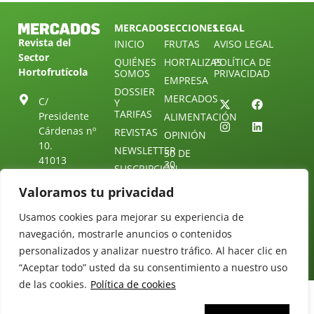
MERCADOS
SECCIONES
LEGAL
Revista del
INICIO
FRUTAS
AVISO LEGAL
Sector
QUIÉNES
HORTALIZAS
POLÍTICA DE
Hortofrutícola
SOMOS
PRIVACIDAD
EMPRESA
DOSSIER
MERCADOS
C/
Y
TARIFAS
Presidente
ALIMENTACIÓN
Cárdenas nº
REVISTAS
OPINIÓN
10.
NEWSLETTER
30 DE
41013
30
SUSCRIPCIÓN
Sevilla.
DIRECTORIO
ÚNETE A
Diseño web:
ESPAÑA
Valoramos tu privacidad
NUESTRO
Starenlared
TELEGRAM
Tel: (+34) 954
Usamos cookies para mejorar su experiencia de
25 88 51
CONTACTO
navegación, mostrarle anuncios o contenidos
redaccion@revistamercados.com
personalizados y analizar nuestro tráfico. Al hacer clic en
“Aceptar todo” usted da su consentimiento a nuestro uso
de las cookies.
Política de cookies