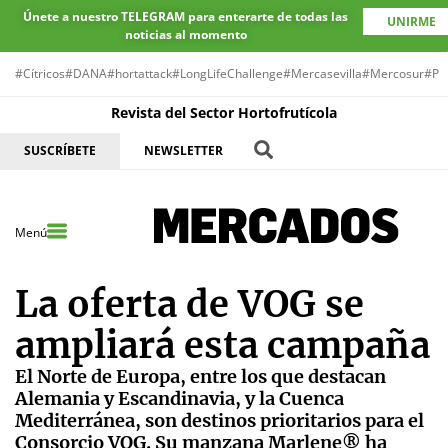
Únete a nuestro TELEGRAM para enterarte de todas las
UNIRME
noticias al momento
#Cítricos
#DANA
#hortattack
#LongLifeChallenge
#Mercasevilla
#Mercosur
#Pr
Revista del Sector Hortofrutícola
SUSCRÍBETE
NEWSLETTER
Menú
La oferta de VOG se
ampliará esta campaña
El Norte de Europa, entre los que destacan
Alemania y Escandinavia, y la Cuenca
Mediterránea, son destinos prioritarios para el
Consorcio VOG. Su manzana Marlene® ha