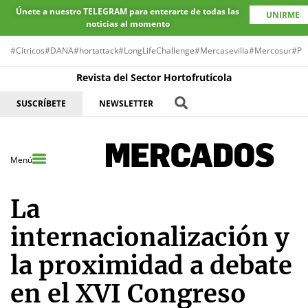
Únete a nuestro TELEGRAM para enterarte de todas las
UNIRME
noticias al momento
#Cítricos
#DANA
#hortattack
#LongLifeChallenge
#Mercasevilla
#Mercosur
#Pr
Revista del Sector Hortofrutícola
SUSCRÍBETE
NEWSLETTER
Menú
La
internacionalización y
la proximidad a debate
en el XVI Congreso