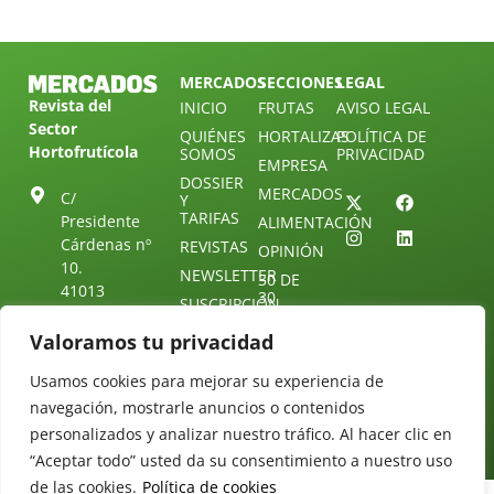
MERCADOS
SECCIONES
LEGAL
Revista del
INICIO
FRUTAS
AVISO LEGAL
Sector
QUIÉNES
HORTALIZAS
POLÍTICA DE
Hortofrutícola
SOMOS
PRIVACIDAD
EMPRESA
DOSSIER
MERCADOS
C/
Y
TARIFAS
Presidente
ALIMENTACIÓN
Cárdenas nº
REVISTAS
OPINIÓN
10.
NEWSLETTER
30 DE
41013
30
SUSCRIPCIÓN
Sevilla.
DIRECTORIO
ÚNETE A
Diseño web:
ESPAÑA
Valoramos tu privacidad
NUESTRO
Starenlared
TELEGRAM
Tel: (+34) 954
Usamos cookies para mejorar su experiencia de
25 88 51
CONTACTO
navegación, mostrarle anuncios o contenidos
redaccion@revistamercados.com
personalizados y analizar nuestro tráfico. Al hacer clic en
“Aceptar todo” usted da su consentimiento a nuestro uso
de las cookies.
Política de cookies