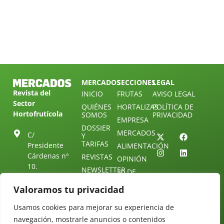
MERCADOS
SECCIONES
LEGAL
Revista del
INICIO
FRUTAS
AVISO LEGAL
Sector
QUIÉNES
HORTALIZAS
POLÍTICA DE
Hortofrutícola
SOMOS
PRIVACIDAD
EMPRESA
DOSSIER
MERCADOS
C/
Y
TARIFAS
Presidente
ALIMENTACIÓN
Cárdenas nº
REVISTAS
OPINIÓN
10.
NEWSLETTER
30 DE
41013
30
SUSCRIPCIÓN
Sevilla.
Valoramos tu privacidad
DIRECTORIO
ÚNETE A
Diseño web:
ESPAÑA
NUESTRO
Starenlared
Usamos cookies para mejorar su experiencia de
TELEGRAM
Tel: (+34) 954
navegación, mostrarle anuncios o contenidos
25 88 51