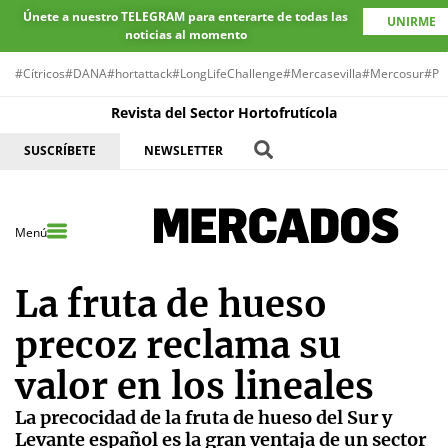
Únete a nuestro TELEGRAM para enterarte de todas las
UNIRME
noticias al momento
#Cítricos
#DANA
#hortattack
#LongLifeChallenge
#Mercasevilla
#Mercosur
#Pr
Revista del Sector Hortofrutícola
SUSCRÍBETE
NEWSLETTER
Menú
La fruta de hueso
precoz reclama su
valor en los lineales
La precocidad de la fruta de hueso del Sur y
Levante español es la gran ventaja de un sector