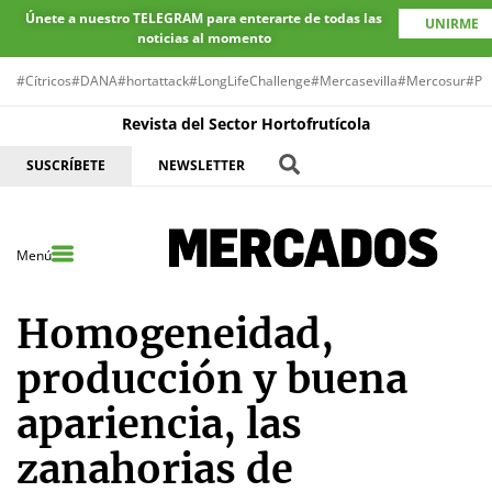
Únete a nuestro TELEGRAM para enterarte de todas las
UNIRME
noticias al momento
#Cítricos
#DANA
#hortattack
#LongLifeChallenge
#Mercasevilla
#Mercosur
#Pr
Revista del Sector Hortofrutícola
SUSCRÍBETE
NEWSLETTER
Menú
Homogeneidad,
producción y buena
apariencia, las
zanahorias de