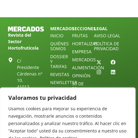
MERCADOS
SECCIONES
LEGAL
Revista del
INICIO
FRUTAS
AVISO LEGAL
Sector
QUIÉNES
HORTALIZAS
POLÍTICA DE
Hortofrutícola
SOMOS
PRIVACIDAD
EMPRESA
DOSSIER
MERCADOS
C/
Y
TARIFAS
Presidente
ALIMENTACIÓN
Cárdenas nº
REVISTAS
OPINIÓN
10.
NEWSLETTER
30 DE
41013
30
SUSCRIPCIÓN
Sevilla.
DIRECTORIO
Valoramos tu privacidad
ÚNETE A
Diseño web:
ESPAÑA
NUESTRO
Starenlared
TELEGRAM
Usamos cookies para mejorar su experiencia de
Tel: (+34) 954
25 88 51
navegación, mostrarle anuncios o contenidos
CONTACTO
personalizados y analizar nuestro tráfico. Al hacer clic en
redaccion@revistamercados.com
“Aceptar todo” usted da su consentimiento a nuestro uso