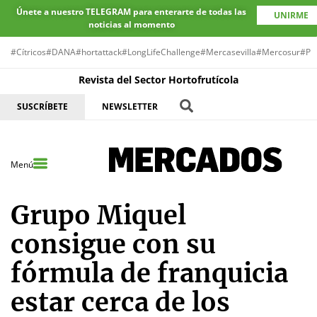
Únete a nuestro TELEGRAM para enterarte de todas las
UNIRME
noticias al momento
#Cítricos
#DANA
#hortattack
#LongLifeChallenge
#Mercasevilla
#Mercosur
#Pr
Revista del Sector Hortofrutícola
SUSCRÍBETE
NEWSLETTER
Menú
Grupo Miquel
consigue con su
fórmula de franquicia
estar cerca de los