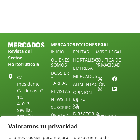
MERCADOS
SECCIONES
LEGAL
Revista del
INICIO
FRUTAS
AVISO LEGAL
Sector
QUIÉNES
HORTALIZAS
POLÍTICA DE
Hortofrutícola
SOMOS
PRIVACIDAD
EMPRESA
DOSSIER
MERCADOS
C/
Y
TARIFAS
Presidente
ALIMENTACIÓN
Cárdenas nº
REVISTAS
OPINIÓN
10.
NEWSLETTER
30 DE
41013
30
SUSCRIPCIÓN
Sevilla.
DIRECTORIO
ÚNETE A
Diseño web:
ESPAÑA
NUESTRO
Starenlared
Valoramos tu privacidad
TELEGRAM
Tel: (+34) 954
25 88 51
CONTACTO
Usamos cookies para mejorar su experiencia de