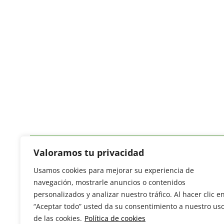
Valoramos tu privacidad
Usamos cookies para mejorar su experiencia de
Revista del Sector Hortofrutícola
navegación, mostrarle anuncios o contenidos
C/ Presidente Cárdenas nº 10.
personalizados y analizar nuestro tráfico. Al hacer clic e
41013 Sevilla. ESPAÑA
“Aceptar todo” usted da su consentimiento a nuestro us
Tel: (+34) 954 25 88 51
de las cookies.
Política de cookies