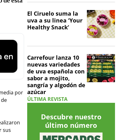
o de esta
El Ciruelo suma la
uva a su linea ‘Your
Healthy Snack’
Carrefour lanza 10
nuevas variedades
de uva española con
sabor a mojito,
sangría y algodón de
azúcar
 media por
ÚLTIMA REVISTA
 de
Descubre nuestro
ealizaron
último número
r sus