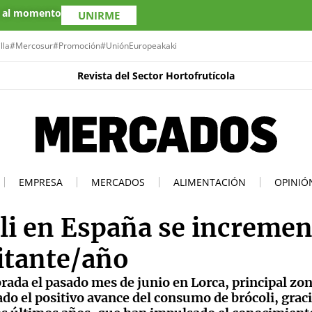
s al momento
UNIRME
lla
#Mercosur
#Promoción
#UniónEuropea
kaki
Revista del Sector Hortofrutícola
EMPRESA
MERCADOS
ALIMENTACIÓN
OPINIÓ
li en España se incremen
itante/año
ada el pasado mes de junio en Lorca, principal zon
do el positivo avance del consumo de brócoli, graci