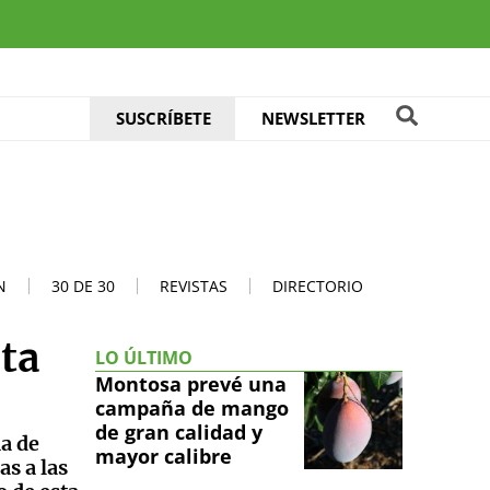
SUSCRÍBETE
NEWSLETTER
N
30 DE 30
REVISTAS
DIRECTORIO
ta
LO ÚLTIMO
Montosa prevé una
campaña de mango
de gran calidad y
a de
mayor calibre
as a las