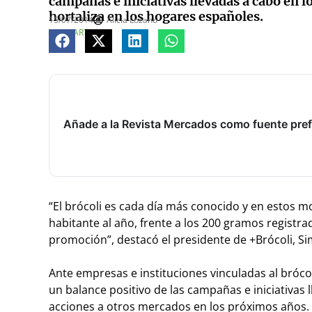
campañas e iniciativas llevadas a cabo en 
hortaliza en los hogares españoles.
15/07/2014
Alicia Lozano
COMPARTE
Añade a la Revista Mercados como fuente pref
“El brócoli es cada día más conocido y en estos
habitante al año, frente a los 200 gramos regist
promoción”, destacó el presidente de +Brócoli, S
Ante empresas e instituciones vinculadas al brócol
un balance positivo de las campañas e iniciativas 
acciones a otros mercados en los próximos años.