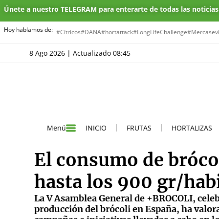
Únete a nuestro TELEGRAM para enterarte de todas las noticia
Hoy hablamos de:
#Cítricos
#DANA
#hortattack
#LongLifeChallenge
#Mercasevi
8 Ago 2026 | Actualizado 08:45
INICIO
FRUTAS
HORTALIZAS
Menú
El consumo de bróco
hasta los 900 gr/hab
La V Asamblea General de +BROCOLI, celebr
producción del brócoli en España, ha valora