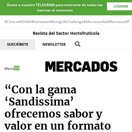
Únete a nuestro TELEGRAM para enterarte de todas las
UNIRME
noticias al momento
#Cítricos
#DANA
#hortattack
#LongLifeChallenge
#Mercasevilla
#Mercosur
#Pr
Revista del Sector Hortofrutícola
SUSCRÍBETE
NEWSLETTER
Menú
“Con la gama
‘Sandissima’
ofrecemos sabor y
valor en un formato