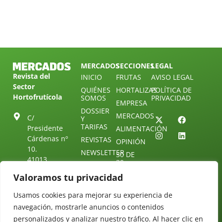
MERCADOS
SECCIONES
LEGAL
Revista del
INICIO
FRUTAS
AVISO LEGAL
Sector
QUIÉNES
HORTALIZAS
POLÍTICA DE
Hortofrutícola
SOMOS
PRIVACIDAD
EMPRESA
DOSSIER
MERCADOS
C/
Y
TARIFAS
Presidente
ALIMENTACIÓN
Cárdenas nº
REVISTAS
OPINIÓN
10.
NEWSLETTER
30 DE
41013
30
SUSCRIPCIÓN
Sevilla.
DIRECTORIO
Valoramos tu privacidad
ÚNETE A
Diseño web:
ESPAÑA
NUESTRO
Starenlared
TELEGRAM
Tel: (+34) 954
Usamos cookies para mejorar su experiencia de
25 88 51
navegación, mostrarle anuncios o contenidos
CONTACTO
personalizados y analizar nuestro tráfico. Al hacer clic en
redaccion@revistamercados.com