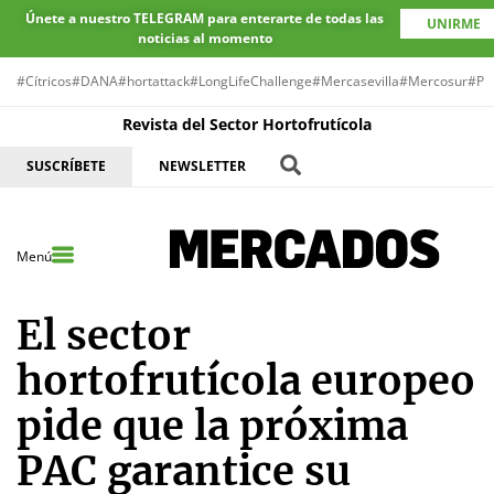
Únete a nuestro TELEGRAM para enterarte de todas las
UNIRME
noticias al momento
#Cítricos
#DANA
#hortattack
#LongLifeChallenge
#Mercasevilla
#Mercosur
#Pr
Revista del Sector Hortofrutícola
SUSCRÍBETE
NEWSLETTER
Menú
El sector
hortofrutícola europeo
pide que la próxima
PAC garantice su