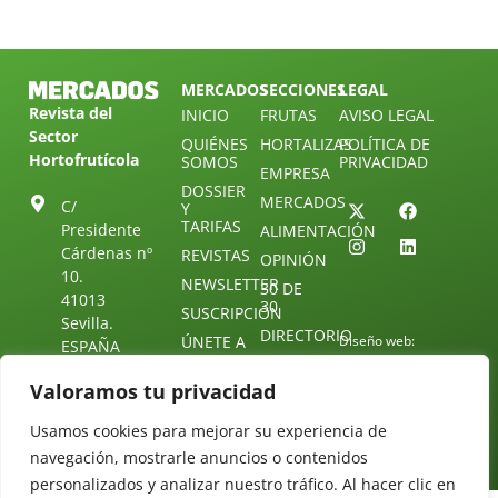
MERCADOS
SECCIONES
LEGAL
Revista del
INICIO
FRUTAS
AVISO LEGAL
Sector
QUIÉNES
HORTALIZAS
POLÍTICA DE
Hortofrutícola
SOMOS
PRIVACIDAD
EMPRESA
DOSSIER
MERCADOS
C/
Y
TARIFAS
Presidente
ALIMENTACIÓN
Cárdenas nº
REVISTAS
OPINIÓN
10.
NEWSLETTER
30 DE
41013
30
SUSCRIPCIÓN
Sevilla.
DIRECTORIO
ÚNETE A
Diseño web:
ESPAÑA
NUESTRO
Starenlared
TELEGRAM
Tel: (+34) 954
Valoramos tu privacidad
25 88 51
CONTACTO
Usamos cookies para mejorar su experiencia de
redaccion@revistamercados.com
navegación, mostrarle anuncios o contenidos
personalizados y analizar nuestro tráfico. Al hacer clic en