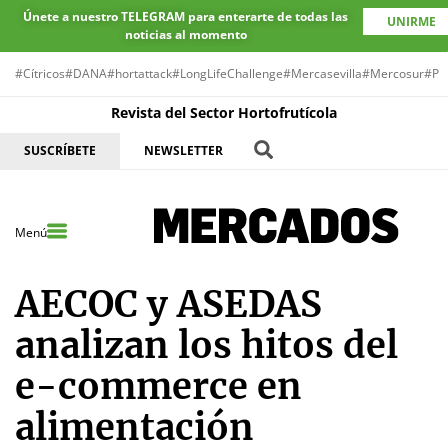
Únete a nuestro TELEGRAM para enterarte de todas las
UNIRME
noticias al momento
#Cítricos
#DANA
#hortattack
#LongLifeChallenge
#Mercasevilla
#Mercosur
#Pr
Revista del Sector Hortofrutícola
SUSCRÍBETE
NEWSLETTER
Menú
AECOC y ASEDAS
analizan los hitos del
e-commerce en
alimentación