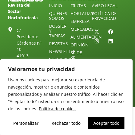
Revista del
INICIO
FRUTAS
AVISO LEGAL
Sector
QUIÉNES
HORTALIZAS
POLÍTICA DE
Hortofrutícola
SOMOS
PRIVACIDAD
EMPRESA
DOSSIER
MERCADOS
C/
Y
TARIFAS
Presidente
ALIMENTACIÓN
Cárdenas nº
REVISTAS
OPINIÓN
10.
NEWSLETTER
30 DE
41013
30
SUSCRIPCIÓN
Sevilla.
DIRECTORIO
ÚNETE A
Diseño web:
ESPAÑA
Valoramos tu privacidad
NUESTRO
Starenlared
TELEGRAM
Tel: (+34) 954
Usamos cookies para mejorar su experiencia de
25 88 51
CONTACTO
navegación, mostrarle anuncios o contenidos
redaccion@revistamercados.com
personalizados y analizar nuestro tráfico. Al hacer clic en
“Aceptar todo” usted da su consentimiento a nuestro uso
de las cookies.
Política de cookies
Personalizar
Rechazar todo
Aceptar todo