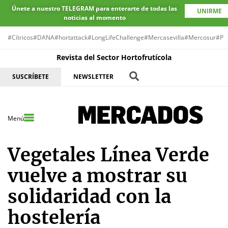
Únete a nuestro TELEGRAM para enterarte de todas las
UNIRME
noticias al momento
#Cítricos
#DANA
#hortattack
#LongLifeChallenge
#Mercasevilla
#Mercosur
#Pr
Revista del Sector Hortofrutícola
SUSCRÍBETE
NEWSLETTER
Menú
Vegetales Línea Verde
vuelve a mostrar su
solidaridad con la
hostelería