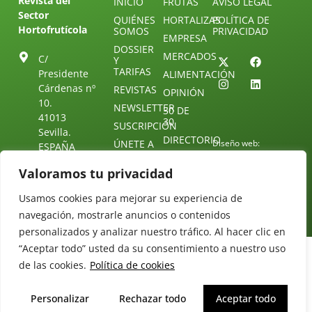
Revista del
INICIO
FRUTAS
AVISO LEGAL
Sector
QUIÉNES
HORTALIZAS
POLÍTICA DE
Hortofrutícola
SOMOS
PRIVACIDAD
EMPRESA
DOSSIER
MERCADOS
C/
Y
TARIFAS
Presidente
ALIMENTACIÓN
Cárdenas nº
REVISTAS
OPINIÓN
10.
NEWSLETTER
30 DE
41013
30
SUSCRIPCIÓN
Sevilla.
DIRECTORIO
ÚNETE A
Diseño web:
ESPAÑA
NUESTRO
Starenlared
TELEGRAM
Tel: (+34) 954
Valoramos tu privacidad
25 88 51
CONTACTO
Usamos cookies para mejorar su experiencia de
redaccion@revistamercados.com
navegación, mostrarle anuncios o contenidos
personalizados y analizar nuestro tráfico. Al hacer clic en
“Aceptar todo” usted da su consentimiento a nuestro uso
de las cookies.
Política de cookies
Personalizar
Rechazar todo
Aceptar todo