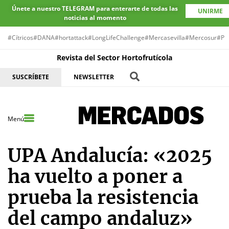
Únete a nuestro TELEGRAM para enterarte de todas las
UNIRME
noticias al momento
#Cítricos
#DANA
#hortattack
#LongLifeChallenge
#Mercasevilla
#Mercosur
#Pr
Revista del Sector Hortofrutícola
SUSCRÍBETE
NEWSLETTER
Menú
UPA Andalucía: «2025
ha vuelto a poner a
prueba la resistencia
del campo andaluz»