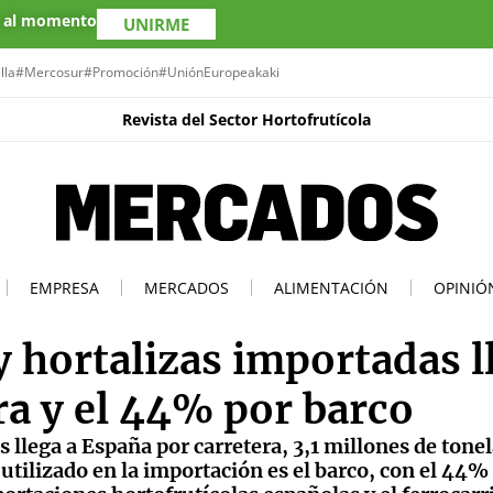
s al momento
UNIRME
lla
#Mercosur
#Promoción
#UniónEuropea
kaki
Revista del Sector Hortofrutícola
EMPRESA
MERCADOS
ALIMENTACIÓN
OPINIÓ
y hortalizas importadas l
ra y el 44% por barco
s llega a España por carretera, 3,1 millones de tone
ilizado en la importación es el barco, con el 44% d