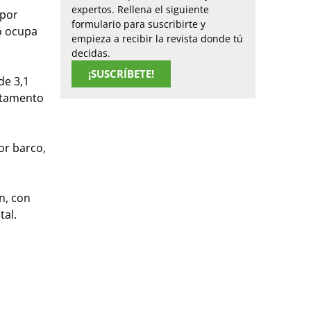
expertos. Rellena el siguiente
 por
formulario para suscribirte y
co ocupa
empieza a recibir la revista donde tú
decidas.
¡SUSCRÍBETE!
de 3,1
artamento
or barco,
n, con
tal.