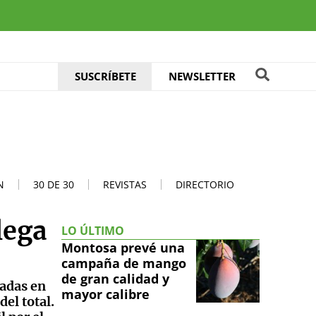
SUSCRÍBETE
NEWSLETTER
N
30 DE 30
REVISTAS
DIRECTORIO
lega
LO ÚLTIMO
Montosa prevé una
campaña de mango
de gran calidad y
ladas en
mayor calibre
el total.