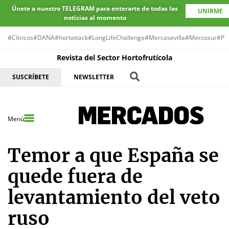
Únete a nuestro TELEGRAM para enterarte de todas las
UNIRME
noticias al momento
#Cítricos
#DANA
#hortattack
#LongLifeChallenge
#Mercasevilla
#Mercosur
#Pr
Revista del Sector Hortofrutícola
SUSCRÍBETE
NEWSLETTER
Menú
Temor a que España se
quede fuera de
levantamiento del veto
ruso