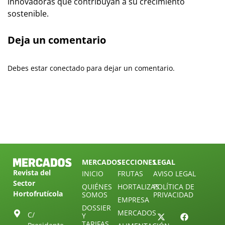
innovadoras que contribuyan a su crecimiento
sostenible.
Deja un comentario
Debes estar conectado para dejar un comentario.
MERCADOS
SECCIONES
LEGAL
Revista del
INICIO
FRUTAS
AVISO LEGAL
Sector
QUIÉNES
HORTALIZAS
POLÍTICA DE
Hortofrutícola
SOMOS
PRIVACIDAD
EMPRESA
DOSSIER
MERCADOS
C/
Y
TARIFAS