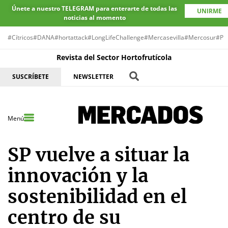
Únete a nuestro TELEGRAM para enterarte de todas las
UNIRME
noticias al momento
#Cítricos
#DANA
#hortattack
#LongLifeChallenge
#Mercasevilla
#Mercosur
#Pr
Revista del Sector Hortofrutícola
SUSCRÍBETE
NEWSLETTER
Menú
SP vuelve a situar la
innovación y la
sostenibilidad en el
centro de su