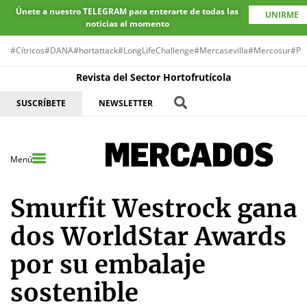
Únete a nuestro TELEGRAM para enterarte de todas las
UNIRME
noticias al momento
#Cítricos
#DANA
#hortattack
#LongLifeChallenge
#Mercasevilla
#Mercosur
#Pr
Revista del Sector Hortofrutícola
SUSCRÍBETE
NEWSLETTER
Menú
Smurfit Westrock gana
dos WorldStar Awards
por su embalaje
sostenible