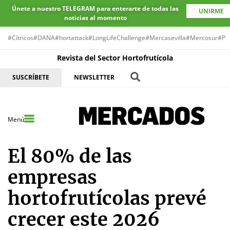
Únete a nuestro TELEGRAM para enterarte de todas las
UNIRME
noticias al momento
#Cítricos
#DANA
#hortattack
#LongLifeChallenge
#Mercasevilla
#Mercosur
#Pr
Revista del Sector Hortofrutícola
SUSCRÍBETE
NEWSLETTER
Menú
El 80% de las
empresas
hortofrutícolas prevé
crecer este 2026