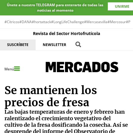
Únete a nuestro TELEGRAM para enterarte de todas las
UNIRME
noticias al momento
#Cítricos
#DANA
#hortattack
#LongLifeChallenge
#Mercasevilla
#Mercosur
#Pr
Revista del Sector Hortofrutícola
SUSCRÍBETE
NEWSLETTER
Menú
Se mantienen los
precios de fresa
Las bajas temperaturas de enero y febrero han
ralentizado el crecimiento vegetativo del
cultivo de la fresa dosificando la cosecha. Así se
desprende del informe del Observatorio de