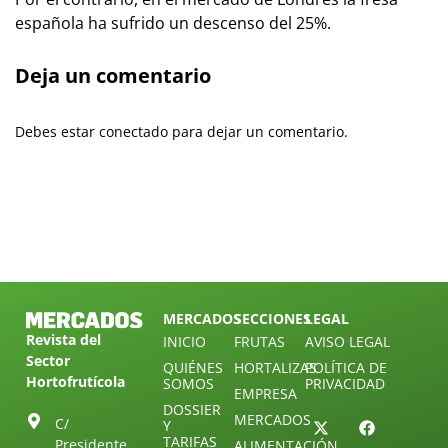
española ha sufrido un descenso del 25%.
Deja un comentario
Debes estar conectado para dejar un comentario.
MERCADOS
SECCIONES
LEGAL
Revista del
INICIO
FRUTAS
AVISO LEGAL
Sector
QUIÉNES
HORTALIZAS
POLÍTICA DE
Hortofrutícola
SOMOS
PRIVACIDAD
EMPRESA
DOSSIER
MERCADOS
C/
Y
TARIFAS
Presidente
ALIMENTACIÓN