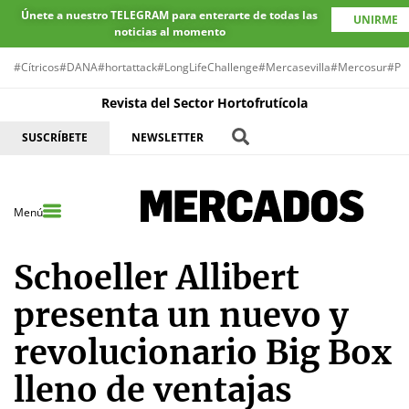
Únete a nuestro TELEGRAM para enterarte de todas las
UNIRME
noticias al momento
#Cítricos
#DANA
#hortattack
#LongLifeChallenge
#Mercasevilla
#Mercosur
#Pr
Revista del Sector Hortofrutícola
SUSCRÍBETE
NEWSLETTER
Menú
Schoeller Allibert
presenta un nuevo y
revolucionario Big Box
lleno de ventajas