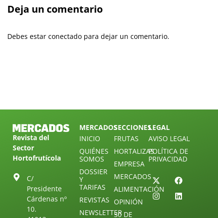
Deja un comentario
Debes estar conectado para dejar un comentario.
MERCADOS
SECCIONES
LEGAL
Revista del
INICIO
FRUTAS
AVISO LEGAL
Sector
QUIÉNES
HORTALIZAS
POLÍTICA DE
Hortofrutícola
SOMOS
PRIVACIDAD
EMPRESA
DOSSIER
MERCADOS
C/
Y
TARIFAS
Presidente
ALIMENTACIÓN
Cárdenas nº
REVISTAS
OPINIÓN
10.
NEWSLETTER
30 DE