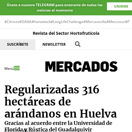
Únete a nuestro TELEGRAM para enterarte de todas las
UNIRME
noticias al momento
#Cítricos
#DANA
#hortattack
#LongLifeChallenge
#Mercasevilla
#Mercosur
#Pr
Revista del Sector Hortofrutícola
SUSCRÍBETE
NEWSLETTER
Menú
Regularizadas 316
hectáreas de
arándanos en Huelva
Gracias al acuerdo entre la Universidad de
Florida y Rústica del Guadalquivir
09/02/2015
Marga López