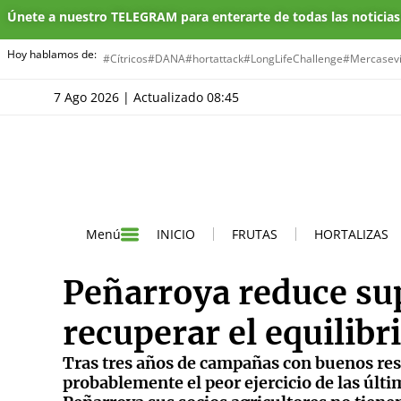
Únete a nuestro TELEGRAM para enterarte de todas las noticia
Hoy hablamos de:
#Cítricos
#DANA
#hortattack
#LongLifeChallenge
#Mercasevi
7 Ago 2026 | Actualizado 08:45
INICIO
FRUTAS
HORTALIZAS
Menú
Peñarroya reduce sup
recuperar el equilibr
Tras tres años de campañas con buenos resu
probablemente el peor ejercicio de las últi