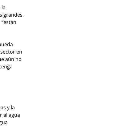
 la
s grandes,
 “están
 pueda
 sector en
ue aún no
 tenga
as y la
r al agua
agua