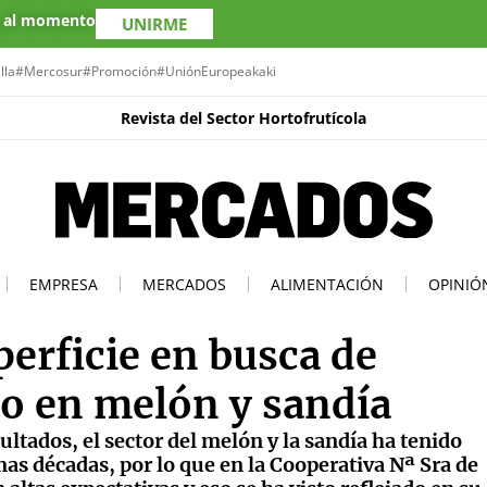
s al momento
UNIRME
lla
#Mercosur
#Promoción
#UniónEuropea
kaki
Revista del Sector Hortofrutícola
EMPRESA
MERCADOS
ALIMENTACIÓN
OPINIÓ
erficie en busca de
io en melón y sandía
ltados, el sector del melón y la sandía ha tenido
mas décadas, por lo que en la Cooperativa Nª Sra de