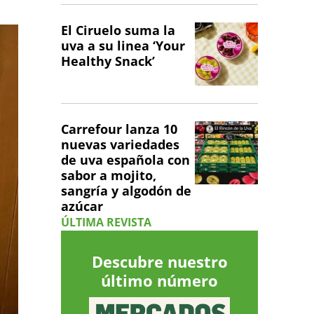
El Ciruelo suma la
uva a su linea ‘Your
Healthy Snack’
Carrefour lanza 10
nuevas variedades
de uva española con
sabor a mojito,
sangría y algodón de
azúcar
ÚLTIMA REVISTA
Descubre nuestro
último número