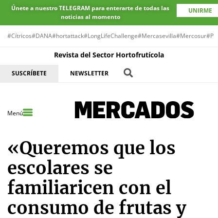
Únete a nuestro TELEGRAM para enterarte de todas las
UNIRME
noticias al momento
#Cítricos
#DANA
#hortattack
#LongLifeChallenge
#Mercasevilla
#Mercosur
#Pr
Revista del Sector Hortofrutícola
SUSCRÍBETE
NEWSLETTER
Menú
«Queremos que los
escolares se
familiaricen con el
consumo de frutas y