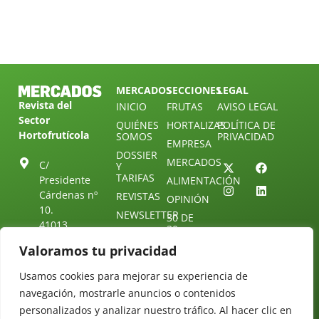
MERCADOS
SECCIONES
LEGAL
Revista del
INICIO
FRUTAS
AVISO LEGAL
Sector
QUIÉNES
HORTALIZAS
POLÍTICA DE
Hortofrutícola
SOMOS
PRIVACIDAD
EMPRESA
DOSSIER
MERCADOS
C/
Y
TARIFAS
Presidente
ALIMENTACIÓN
Cárdenas nº
REVISTAS
OPINIÓN
10.
NEWSLETTER
30 DE
41013
30
SUSCRIPCIÓN
Sevilla.
DIRECTORIO
Valoramos tu privacidad
ÚNETE A
Diseño web:
ESPAÑA
NUESTRO
Starenlared
TELEGRAM
Tel: (+34) 954
Usamos cookies para mejorar su experiencia de
25 88 51
navegación, mostrarle anuncios o contenidos
CONTACTO
personalizados y analizar nuestro tráfico. Al hacer clic en
redaccion@revistamercados.com