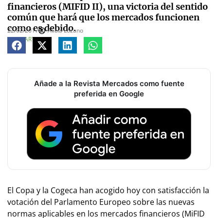
financieros (MIFID II), una victoria del sentido
común que hará que los mercados funcionen
como es debido.
22/02/2017
Alicia Lozano
COMPARTE
Añade a la Revista Mercados como fuente
preferida en Google
El Copa y la Cogeca han acogido hoy con satisfacción la
votación del Parlamento Europeo sobre las nuevas
normas aplicables en los mercados financieros (MiFID