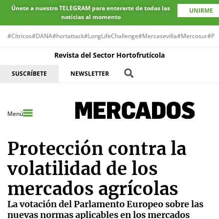
Únete a nuestro TELEGRAM para enterarte de todas las
UNIRME
noticias al momento
#Cítricos
#DANA
#hortattack
#LongLifeChallenge
#Mercasevilla
#Mercosur
#Pr
Revista del Sector Hortofrutícola
SUSCRÍBETE
NEWSLETTER
Menú
Protección contra la
volatilidad de los
mercados agrícolas
La votación del Parlamento Europeo sobre las
nuevas normas aplicables en los mercados