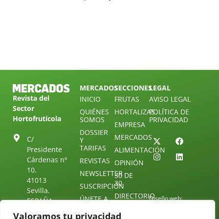
MERCADOS
SECCIONES
LEGAL
Revista del
INICIO
FRUTAS
AVISO LEGAL
Sector
QUIÉNES
HORTALIZAS
POLÍTICA DE
Hortofrutícola
SOMOS
PRIVACIDAD
EMPRESA
DOSSIER
MERCADOS
C/
Y
TARIFAS
Presidente
ALIMENTACIÓN
Cárdenas nº
REVISTAS
OPINIÓN
10.
NEWSLETTER
30 DE
41013
30
SUSCRIPCIÓN
Sevilla.
DIRECTORIO
ÚNETE A
Diseño web:
ESPAÑA
NUESTRO
Starenlared
TELEGRAM
Tel: (+34) 954
Valoramos tu privacidad