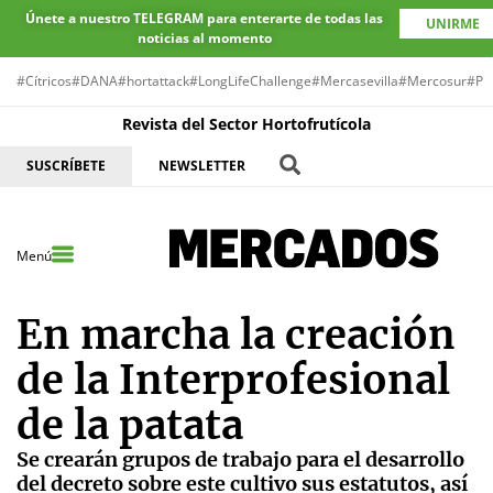
Únete a nuestro TELEGRAM para enterarte de todas las
UNIRME
noticias al momento
#Cítricos
#DANA
#hortattack
#LongLifeChallenge
#Mercasevilla
#Mercosur
#Pr
Revista del Sector Hortofrutícola
SUSCRÍBETE
NEWSLETTER
Menú
En marcha la creación
de la Interprofesional
de la patata
Se crearán grupos de trabajo para el desarrollo
del decreto sobre este cultivo sus estatutos, así