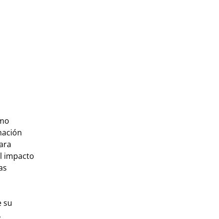
omo
mación
para
l impacto
as
e su
,