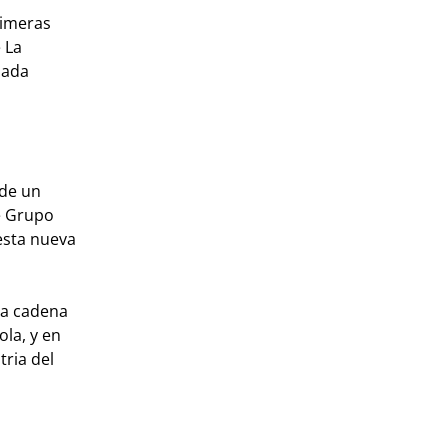
rimeras
 La
nada
 de un
de Grupo
 esta nueva
na cadena
la, y en
tria del