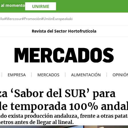
s al momento
UNIRME
lla
#Mercosur
#Promoción
#UniónEuropea
kaki
Revista del Sector Hortofrutícola
EMPRESA
MERCADOS
ALIMENTACIÓN
OPINIÓ
za ‘Sabor del SUR’ para
a de temporada 100% anda
do exista producción andaluza, frente a otras patat
ros antes de llegar al lineal.