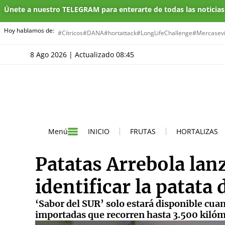
Únete a nuestro TELEGRAM para enterarte de todas las noticia
Hoy hablamos de:
#Cítricos
#DANA
#hortattack
#LongLifeChallenge
#Mercasevi
8 Ago 2026 | Actualizado 08:45
INICIO
FRUTAS
HORTALIZAS
Menú
Patatas Arrebola lan
identificar la patat
‘Sabor del SUR’ solo estará disponible cuan
importadas que recorren hasta 3.500 kilómet