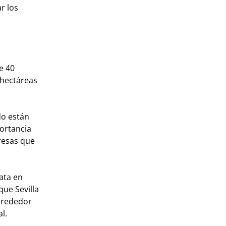
r los
e 40
 hectáreas
do están
ortancia
resas que
ata en
que Sevilla
alrededor
l.