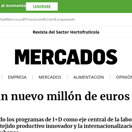
s al momento
UNIRME
lla
#Mercosur
#Promoción
#UniónEuropea
kaki
Revista del Sector Hortofrutícola
EMPRESA
MERCADOS
ALIMENTACIÓN
OPINIÓ
un nuevo millón de euros
do los programas de I+D como eje central de la labo
 tejido productivo innovador y la internacionalizac