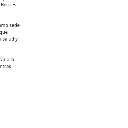
 Berries
como sede
 que
a salud y
ar a la
ntras