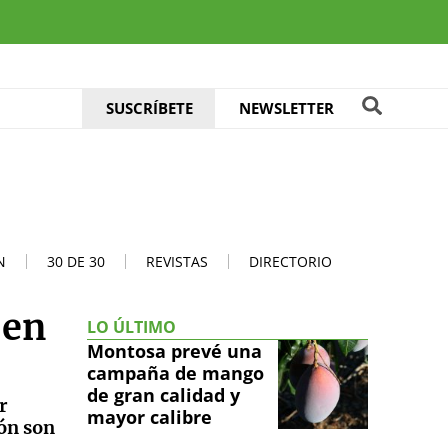
SUSCRÍBETE
NEWSLETTER
N
30 DE 30
REVISTAS
DIRECTORIO
 en
LO ÚLTIMO
Montosa prevé una
campaña de mango
de gran calidad y
r
mayor calibre
ión son