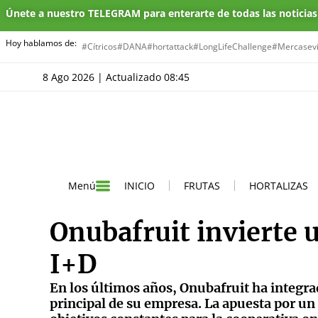
Únete a nuestro TELEGRAM para enterarte de todas las noticia
Hoy hablamos de:
#Cítricos
#DANA
#hortattack
#LongLifeChallenge
#Mercasevi
8 Ago 2026 | Actualizado 08:45
INICIO
FRUTAS
HORTALIZAS
Menú
Onubafruit invierte 
I+D
En los últimos años, Onubafruit ha integra
principal de su empresa. La apuesta por un