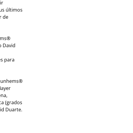
ir
us últimos
r de
hems®
o David
es para
ue Nunhems®
Bayer
ena,
ca (grados
vid Duarte.