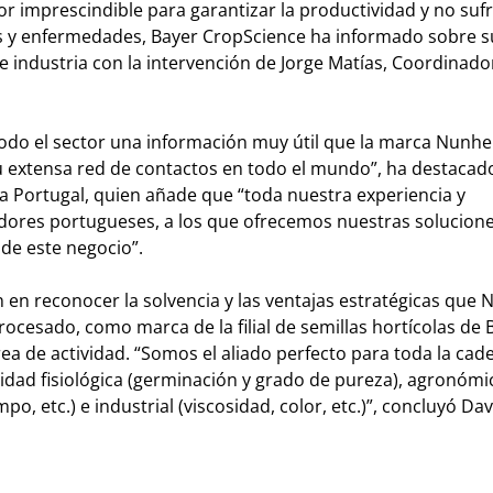
tor imprescindible para garantizar la productividad y no sufr
s y enfermedades, Bayer CropScience ha informado sobre s
e industria con la intervención de Jorge Matías, Coordinado
todo el sector una información muy útil que la marca Nun
su extensa red de contactos en todo el mundo”, ha destacad
ra Portugal, quien añade que “toda nuestra experiencia y
adores portugueses, a los que ofrecemos nuestras solucion
de este negocio”.
ron en reconocer la solvencia y las ventajas estratégicas q
cesado, como marca de la filial de semillas hortícolas de 
a de actividad. “Somos el aliado perfecto para toda la cad
idad fisiológica (germinación y grado de pureza), agronómi
po, etc.) e industrial (viscosidad, color, etc.)”, concluyó Da