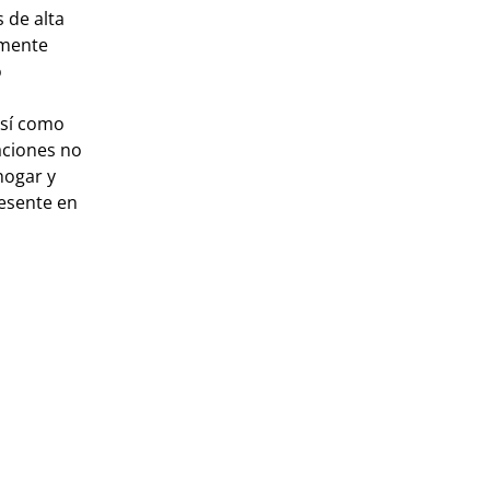
 de alta
lmente
o
así como
aciones no
hogar y
resente en