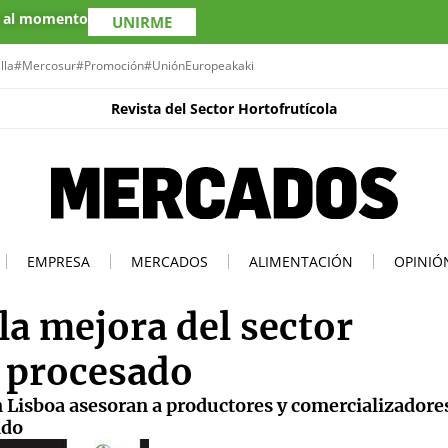
s al momento
UNIRME
lla
#Mercosur
#Promoción
#UniónEuropea
kaki
Revista del Sector Hortofrutícola
EMPRESA
MERCADOS
ALIMENTACIÓN
OPINIÓ
 mejora del sector
 procesado
 Lisboa asesoran a productores y comercializadore
ado