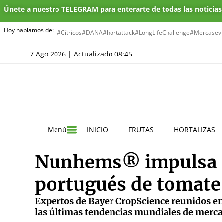
Únete a nuestro TELEGRAM para enterarte de todas las noticia
Hoy hablamos de:
#Cítricos
#DANA
#hortattack
#LongLifeChallenge
#Mercasevi
7 Ago 2026 | Actualizado 08:45
INICIO
FRUTAS
HORTALIZAS
Menú
Nunhems® impulsa la
portugués de tomate
Expertos de Bayer CropScience reunidos en
las últimas tendencias mundiales de merc