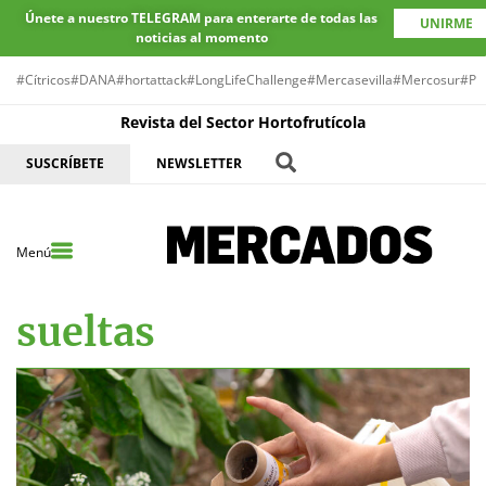
Únete a nuestro TELEGRAM para enterarte de todas las
UNIRME
noticias al momento
#Cítricos
#DANA
#hortattack
#LongLifeChallenge
#Mercasevilla
#Mercosur
#Pr
Revista del Sector Hortofrutícola
SUSCRÍBETE
NEWSLETTER
Menú
sueltas