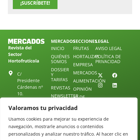
¡SUSCRÍBETE!
MERCADOS
SECCIONES
LEGAL
Revista del
INICIO
FRUTAS
AVISO LEGAL
Sector
QUIÉNES
HORTALIZAS
POLÍTICA DE
Hortofrutícola
SOMOS
PRIVACIDAD
EMPRESA
DOSSIER
MERCADOS
C/
Y
TARIFAS
Presidente
ALIMENTACIÓN
Cárdenas nº
REVISTAS
OPINIÓN
10.
NEWSLETTER
30 DE
41013
30
SUSCRIPCIÓN
Sevilla.
Valoramos tu privacidad
DIRECTORIO
ÚNETE A
Diseño web:
ESPAÑA
NUESTRO
Starenlared
Usamos cookies para mejorar su experiencia de
TELEGRAM
Tel: (+34) 954
navegación, mostrarle anuncios o contenidos
25 88 51
CONTACTO
personalizados y analizar nuestro tráfico. Al hacer clic en
redaccion@revistamercados.com