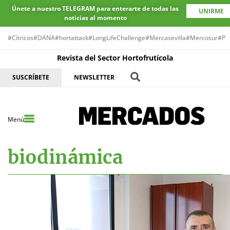
Únete a nuestro TELEGRAM para enterarte de todas las
UNIRME
noticias al momento
#Cítricos
#DANA
#hortattack
#LongLifeChallenge
#Mercasevilla
#Mercosur
#Pr
Revista del Sector Hortofrutícola
SUSCRÍBETE
NEWSLETTER
Menú
biodinámica