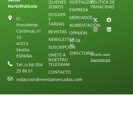
QUIÉNES
HORTALIZAS
POLÍTICA DE
Hortofrutícola
SOMOS
PRIVACIDAD
EMPRESA
DOSSIER
MERCADOS
C/
Y
TARIFAS
Presidente
ALIMENTACIÓN
Cárdenas nº
REVISTAS
OPINIÓN
10.
NEWSLETTER
30 DE
41013
30
SUSCRIPCIÓN
Sevilla.
DIRECTORIO
ÚNETE A
Diseño web:
ESPAÑA
NUESTRO
Starenlared
TELEGRAM
Tel: (+34) 954
25 88 51
CONTACTO
redaccion@revistamercados.com