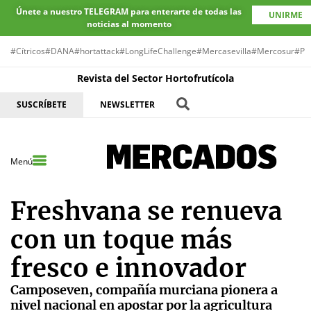
Únete a nuestro TELEGRAM para enterarte de todas las
UNIRME
noticias al momento
#Cítricos
#DANA
#hortattack
#LongLifeChallenge
#Mercasevilla
#Mercosur
#Pr
Revista del Sector Hortofrutícola
SUSCRÍBETE
NEWSLETTER
Menú
Freshvana se renueva
con un toque más
fresco e innovador
Camposeven, compañía murciana pionera a
nivel nacional en apostar por la agricultura