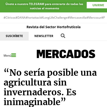
Únete a nuestro TELEGRAM para enterarte de todas las
UNIRME
noticias al momento
#Cítricos
#DANA
#hortattack
#LongLifeChallenge
#Mercasevilla
#Mercosur
#Pr
Revista del Sector Hortofrutícola
SUSCRÍBETE
NEWSLETTER
Menú
“No sería posible una
agricultura sin
invernaderos. Es
inimaginable”