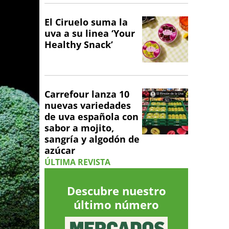
El Ciruelo suma la
uva a su linea ‘Your
Healthy Snack’
Carrefour lanza 10
nuevas variedades
de uva española con
sabor a mojito,
sangría y algodón de
azúcar
ÚLTIMA REVISTA
Descubre nuestro
último número