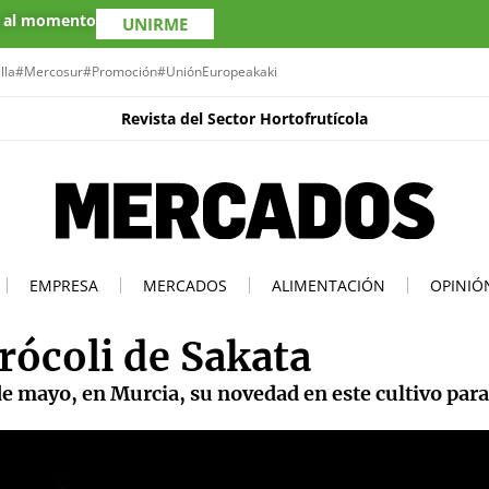
s al momento
UNIRME
lla
#Mercosur
#Promoción
#UniónEuropea
kaki
Revista del Sector Hortofrutícola
EMPRESA
MERCADOS
ALIMENTACIÓN
OPINIÓ
rócoli de Sakata
de mayo, en Murcia, su novedad en este cultivo para