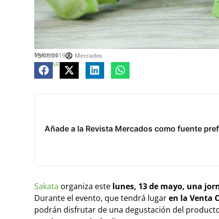
Mykonos
13/05/2019
Mercados
COMPARTE
Añade a la Revista Mercados como fuente pref
Sakata
organiza este
lunes, 13 de mayo, una jo
Durante el evento, que tendrá lugar
en la Venta C
podrán disfrutar de una degustación del producto y