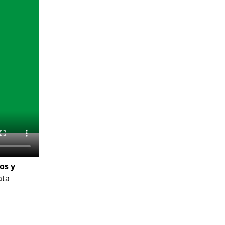
os y
ata