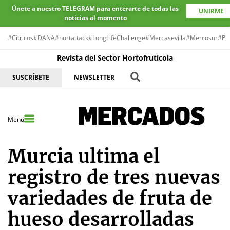
Únete a nuestro TELEGRAM para enterarte de todas las
UNIRME
noticias al momento
#Cítricos
#DANA
#hortattack
#LongLifeChallenge
#Mercasevilla
#Mercosur
#Pr
Revista del Sector Hortofrutícola
SUSCRÍBETE
NEWSLETTER
Menú
Murcia ultima el
registro de tres nuevas
variedades de fruta de
hueso desarrolladas