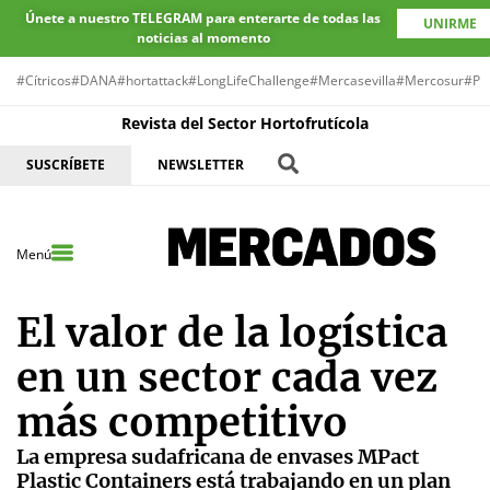
Únete a nuestro TELEGRAM para enterarte de todas las
UNIRME
noticias al momento
#Cítricos
#DANA
#hortattack
#LongLifeChallenge
#Mercasevilla
#Mercosur
#Pr
Revista del Sector Hortofrutícola
SUSCRÍBETE
NEWSLETTER
Menú
El valor de la logística
en un sector cada vez
más competitivo
La empresa sudafricana de envases MPact
Plastic Containers está trabajando en un plan