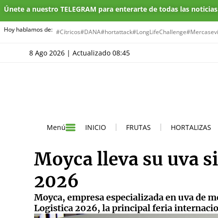
Únete a nuestro TELEGRAM para enterarte de todas las noticia
Hoy hablamos de:
#Cítricos
#DANA
#hortattack
#LongLifeChallenge
#Mercasevi
8 Ago 2026 | Actualizado 08:45
INICIO
FRUTAS
HORTALIZAS
Menú
Moyca lleva su uva si
2026
Moyca, empresa especializada en uva de mesa
Logistica 2026, la principal feria internaci