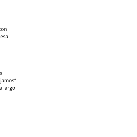
 con
resa
os
ajamos”.
a largo