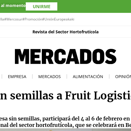
s al momento
UNIRME
lla
#Mercosur
#Promoción
#UniónEuropea
kaki
Revista del Sector Hortofrutícola
EMPRESA
MERCADOS
ALIMENTACIÓN
OPINIÓ
n semillas a Fruit Logist
 sin semillas, participará del 4 al 6 de febrero en
onal del sector hortofrutícola, que se celebrará en Be