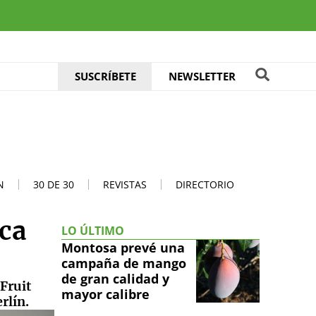
SUSCRÍBETE
NEWSLETTER
N
30 DE 30
REVISTAS
DIRECTORIO
ica
LO ÚLTIMO
Montosa prevé una
campaña de mango
de gran calidad y
 Fruit
mayor calibre
rlín.