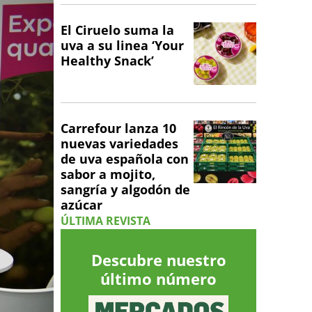
El Ciruelo suma la
uva a su linea ‘Your
Healthy Snack’
Carrefour lanza 10
nuevas variedades
de uva española con
sabor a mojito,
sangría y algodón de
azúcar
ÚLTIMA REVISTA
Descubre nuestro
último número