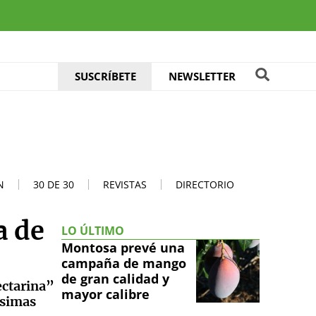
SUSCRÍBETE
NEWSLETTER
N
30 DE 30
REVISTAS
DIRECTORIO
a de
LO ÚLTIMO
Montosa prevé una
campaña de mango
de gran calidad y
ectarina”
mayor calibre
ísimas