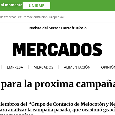
s al momento
UNIRME
lla
#Mercosur
#Promoción
#UniónEuropea
kaki
Revista del Sector Hortofrutícola
EMPRESA
MERCADOS
ALIMENTACIÓN
OPINIÓ
 para la proxima campañ
s miembros del “Grupo de Contacto de Melocotón y N
ara analizar la campaña pasada, que ocasionó grav