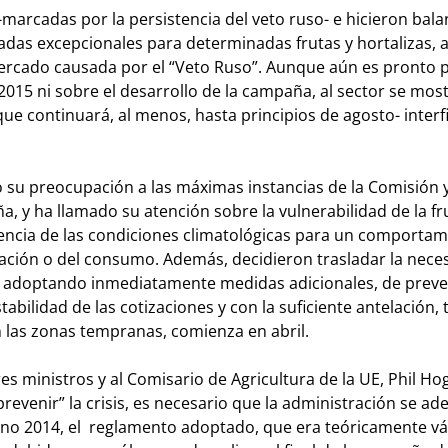
arcadas por la persistencia del veto ruso- e hicieron bala
adas excepcionales para determinadas frutas y hortalizas,
mercado causada por el “Veto Ruso”. Aunque aún es pronto 
2015 ni sobre el desarrollo de la campaña, al sector se mos
ue continuará, al menos, hasta principios de agosto- interfi
 su preocupación a las máximas instancias de la Comisión y
aña, y ha llamado su atención sobre la vulnerabilidad de la fr
encia de las condiciones climatológicas para un comportam
zación o del consumo. Además, decidieron trasladar la nece
e adoptando inmediatamente medidas adicionales, de prev
abilidad de las cotizaciones y con la suficiente antelación,
 las zonas tempranas, comienza en abril.
res ministros y al Comisario de Agricultura de la UE, Phil Ho
revenir” la crisis, es necesario que la administración se ade
ano 2014, el reglamento adoptado, que era teóricamente vá