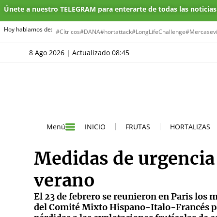
Únete a nuestro TELEGRAM para enterarte de todas las noticia
Hoy hablamos de:
#Cítricos
#DANA
#hortattack
#LongLifeChallenge
#Mercasevi
8 Ago 2026 | Actualizado 08:45
INICIO
FRUTAS
HORTALIZAS
Menú
Medidas de urgencia
verano
El 23 de febrero se reunieron en Paris lo
del Comité Mixto Hispano-Italo-Francés p