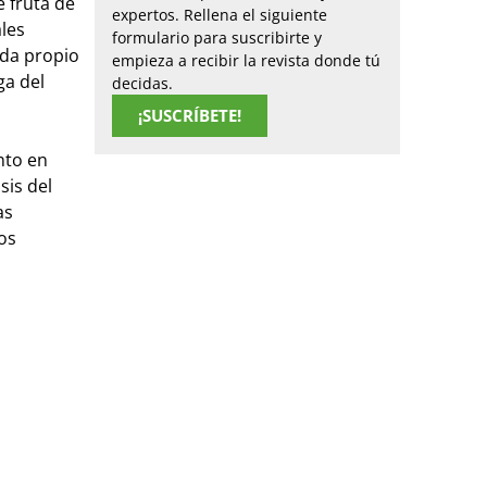
e fruta de
expertos. Rellena el siguiente
les
formulario para suscribirte y
ada propio
empieza a recibir la revista donde tú
ga del
decidas.
¡SUSCRÍBETE!
nto en
sis del
as
os