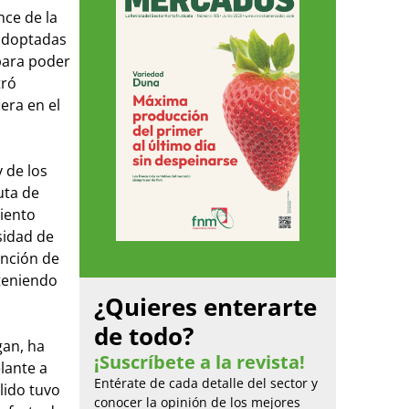
nce de la
 adoptadas
para poder
tró
era en el
 de los
uta de
iento
sidad de
ención de
 teniendo
¿Quieres enterarte
de todo?
gan, ha
¡Suscríbete a la revista!
lante a
Entérate de cada detalle del sector y
lido tuvo
conocer la opinión de los mejores