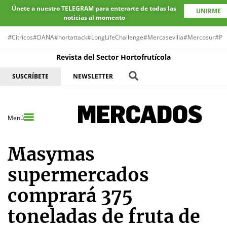
Únete a nuestro TELEGRAM para enterarte de todas las
UNIRME
noticias al momento
#Cítricos
#DANA
#hortattack
#LongLifeChallenge
#Mercasevilla
#Mercosur
#Pr
Revista del Sector Hortofrutícola
SUSCRÍBETE
NEWSLETTER
Menú
Masymas
supermercados
comprará 375
toneladas de fruta de