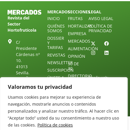
MERCADOS
SECCIONES
LEGAL
Revista del
INICIO
FRUTAS
AVISO LEGAL
Sector
QUIÉNES
HORTALIZAS
POLÍTICA DE
Hortofrutícola
SOMOS
PRIVACIDAD
EMPRESA
DOSSIER
MERCADOS
C/
Y
TARIFAS
Presidente
ALIMENTACIÓN
Cárdenas nº
REVISTAS
OPINIÓN
10.
NEWSLETTER
30 DE
41013
30
SUSCRIPCIÓN
Sevilla.
DIRECTORIO
ÚNETE A
Diseño web:
ESPAÑA
NUESTRO
Starenlared
Valoramos tu privacidad
TELEGRAM
Tel: (+34) 954
25 88 51
CONTACTO
Usamos cookies para mejorar su experiencia de
redaccion@revistamercados.com
navegación, mostrarle anuncios o contenidos
personalizados y analizar nuestro tráfico. Al hacer clic en
“Aceptar todo” usted da su consentimiento a nuestro uso
de las cookies.
Política de cookies