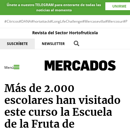
Únete a nuestro TELEGRAM para enterarte de todas las
UNIRME
noticias al momento
#Cítricos
#DANA
#hortattack
#LongLifeChallenge
#Mercasevilla
#Mercosur
#Pr
Revista del Sector Hortofrutícola
SUSCRÍBETE
NEWSLETTER
Menú
Más de 2.000
escolares han visitado
este curso la Escuela
de la Fruta de