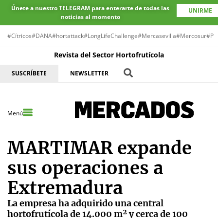
Únete a nuestro TELEGRAM para enterarte de todas las
UNIRME
noticias al momento
#Cítricos
#DANA
#hortattack
#LongLifeChallenge
#Mercasevilla
#Mercosur
#Pr
Revista del Sector Hortofrutícola
SUSCRÍBETE
NEWSLETTER
Menú
MARTIMAR expande
sus operaciones a
Extremadura
La empresa ha adquirido una central
hortofrutícola de 14.000 m² y cerca de 100