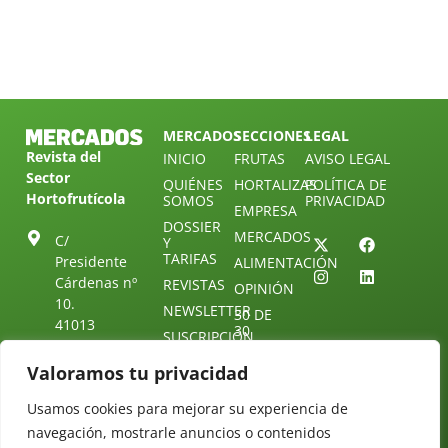
MERCADOS
SECCIONES
LEGAL
Revista del
INICIO
FRUTAS
AVISO LEGAL
Sector
QUIÉNES
HORTALIZAS
POLÍTICA DE
Hortofrutícola
SOMOS
PRIVACIDAD
EMPRESA
DOSSIER
MERCADOS
C/
Y
TARIFAS
Presidente
ALIMENTACIÓN
Cárdenas nº
REVISTAS
OPINIÓN
10.
NEWSLETTER
30 DE
41013
30
SUSCRIPCIÓN
Sevilla.
DIRECTORIO
ÚNETE A
Diseño web:
ESPAÑA
Valoramos tu privacidad
NUESTRO
Starenlared
TELEGRAM
Tel: (+34) 954
Usamos cookies para mejorar su experiencia de
25 88 51
CONTACTO
navegación, mostrarle anuncios o contenidos
redaccion@revistamercados.com