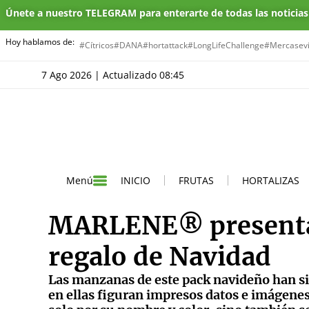
Únete a nuestro TELEGRAM para enterarte de todas las noticia
Hoy hablamos de:
#Cítricos
#DANA
#hortattack
#LongLifeChallenge
#Mercasevi
7 Ago 2026 | Actualizado 08:45
INICIO
FRUTAS
HORTALIZAS
Menú
MARLENE® presenta 
regalo de Navidad
Las manzanas de este pack navideño han s
en ellas figuran impresos datos e imágenes