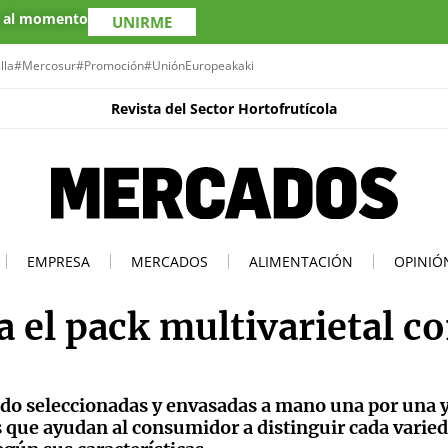
s al momento
UNIRME
lla
#Mercosur
#Promoción
#UniónEuropea
kaki
Revista del Sector Hortofrutícola
EMPRESA
MERCADOS
ALIMENTACIÓN
OPINIÓ
el pack multivarietal c
ido seleccionadas y envasadas a mano una por una 
 que ayudan al consumidor a distinguir cada varie