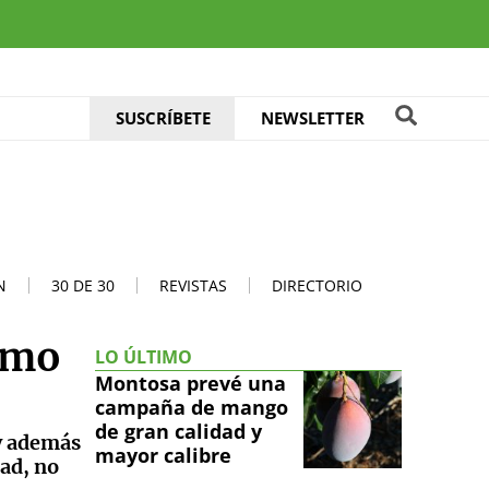
SUSCRÍBETE
NEWSLETTER
N
30 DE 30
REVISTAS
DIRECTORIO
omo
LO ÚLTIMO
Montosa prevé una
campaña de mango
de gran calidad y
y además
mayor calibre
dad, no