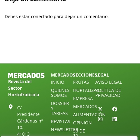
Debes estar conectado para dejar un comentario.
MERCADOS
SECCIONES
LEGAL
Revista del
INICIO
FRUTAS
AVISO LEGAL
Sector
QUIÉNES
HORTALIZAS
POLÍTICA DE
Hortofrutícola
SOMOS
PRIVACIDAD
EMPRESA
DOSSIER
MERCADOS
C/
Y
TARIFAS
Presidente
ALIMENTACIÓN
Cárdenas nº
REVISTAS
OPINIÓN
10.
NEWSLETTER
30 DE
41013
30
SUSCRIPCIÓN