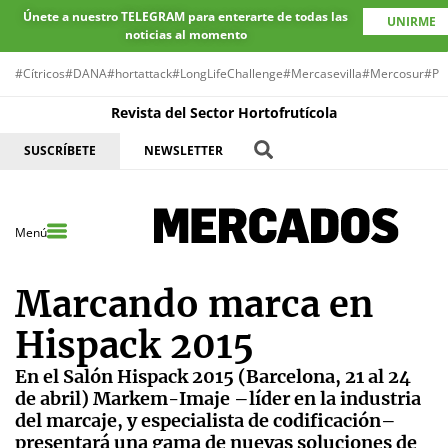
Únete a nuestro TELEGRAM para enterarte de todas las
UNIRME
noticias al momento
#Cítricos
#DANA
#hortattack
#LongLifeChallenge
#Mercasevilla
#Mercosur
#Pr
Revista del Sector Hortofrutícola
SUSCRÍBETE
NEWSLETTER
Menú
Marcando marca en
Hispack 2015
En el Salón Hispack 2015 (Barcelona, 21 al 24
de abril) Markem-Imaje –líder en la industria
del marcaje, y especialista de codificación–
presentará una gama de nuevas soluciones de