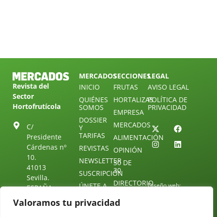
MERCADOS
SECCIONES
LEGAL
Revista del
INICIO
FRUTAS
AVISO LEGAL
Sector
QUIÉNES
HORTALIZAS
POLÍTICA DE
Hortofrutícola
SOMOS
PRIVACIDAD
EMPRESA
DOSSIER
MERCADOS
C/
Y
TARIFAS
Presidente
ALIMENTACIÓN
Cárdenas nº
REVISTAS
OPINIÓN
10.
NEWSLETTER
30 DE
41013
30
SUSCRIPCIÓN
Sevilla.
DIRECTORIO
ÚNETE A
Diseño web:
ESPAÑA
NUESTRO
Starenlared
TELEGRAM
Valoramos tu privacidad
Tel: (+34) 954
25 88 51
CONTACTO