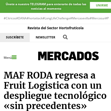
Únete a nuestro TELEGRAM para enterarte de todas las
UNIRME
noticias al momento
#Cítricos
#DANA
#hortattack
#LongLifeChallenge
#Mercasevilla
#Mercosur
#Pr
Revista del Sector Hortofrutícola
SUSCRÍBETE
NEWSLETTER
Menú
MAF RODA regresa a
Fruit Logistica con un
despliegue tecnológico
«sin precedentes»