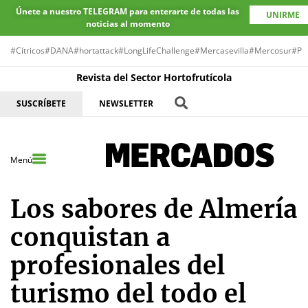
Únete a nuestro TELEGRAM para enterarte de todas las
UNIRME
noticias al momento
#Cítricos
#DANA
#hortattack
#LongLifeChallenge
#Mercasevilla
#Mercosur
#Pr
Revista del Sector Hortofrutícola
SUSCRÍBETE
NEWSLETTER
Menú
Los sabores de Almería
conquistan a
profesionales del
turismo del todo el