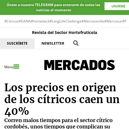
Únete a nuestro TELEGRAM para enterarte de todas las
UNIRME
noticias al momento
#Cítricos
#DANA
#hortattack
#LongLifeChallenge
#Mercasevilla
#Mercosur
#Pr
Revista del Sector Hortofrutícola
SUSCRÍBETE
NEWSLETTER
Menú
Los precios en origen
de los cítricos caen un
40%
Corren malos tiempos para el sector cítrico
cordobés, unos tiempos que complican su