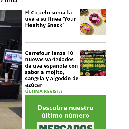
e fruta
El Ciruelo suma la
uva a su linea ‘Your
Healthy Snack’
Carrefour lanza 10
nuevas variedades
de uva española con
sabor a mojito,
sangría y algodón de
azúcar
ÚLTIMA REVISTA
Descubre nuestro
último número