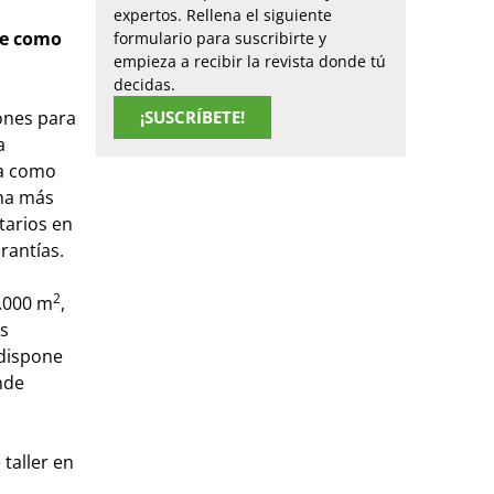
expertos. Rellena el siguiente
se como
formulario para suscribirte y
empieza a recibir la revista donde tú
decidas.
¡SUSCRÍBETE!
ones para
a
da como
ama más
tarios en
arantías.
2
3.000 m
,
as
 dispone
nde
taller en