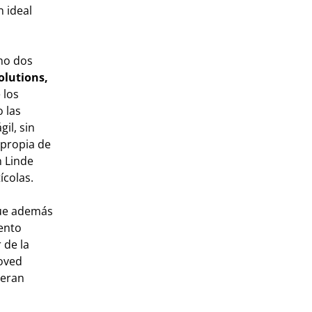
n ideal
no dos
olutions,
 los
 las
il, sin
 propia de
n Linde
ícolas.
que además
ento
 de la
roved
ieran