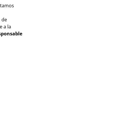
ontamos
a de
 a la
esponsable