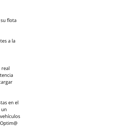
su flota
tes a la
 real
stencia
cargar
tas en el
r un
 vehículos
e Optim@