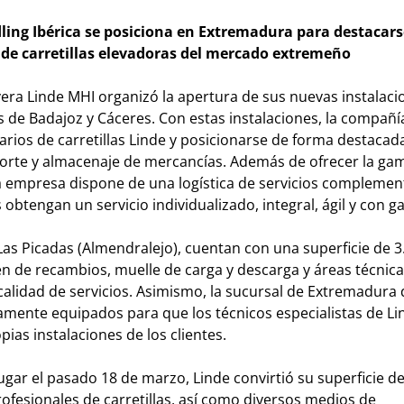
dling Ibérica se posiciona en Extremadura para destacar
 de carretillas elevadoras del mercado extremeño
vera Linde MHI organizó la apertura de sus nuevas instalaci
s de Badajoz y Cáceres. Con estas instalaciones, la compañí
rios de carretillas Linde y posicionarse de forma destaca
sporte y almacenaje de mercancías. Además de ofrecer la g
la empresa dispone de una logística de servicios complemen
es obtengan un servicio individualizado, integral, ágil y con g
 Las Picadas (Almendralejo), cuentan con una superficie de 
cén de recambios, muelle de carga y descarga y áreas técnic
calidad de servicios. Asimismo, la sucursal de Extremadura
tamente equipados para que los técnicos especialistas de Li
ias instalaciones de los clientes.
gar el pasado 18 de marzo, Linde convirtió su superficie de 
ofesionales de carretillas, así como diversos medios de