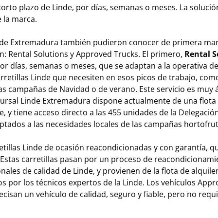
a corto plazo de Linde, por días, semanas o meses. La solució
e la marca.
 Linde Extremadura también pudieron conocer de primera ma
ón: Rental Solutions y Approved Trucks. El primero,
Rental S
por días, semanas o meses, que se adaptan a la operativa de
rretillas Linde que necesiten en esos picos de trabajo, como
las campañas de Navidad o de verano. Este servicio es muy ág
ucursal Linde Extremadura dispone actualmente de una flota
e, y tiene acceso directo a las 455 unidades de la Delegació
ados a las necesidades locales de las campañas hortofrut
retillas Linde de ocasión reacondicionadas y con garantía, 
Estas carretillas pasan por un proceso de reacondicionami
ales de calidad de Linde, y provienen de la flota de alquiler
s por los técnicos expertos de la Linde. Los vehículos App
recisan un vehículo de calidad, seguro y fiable, pero no requ