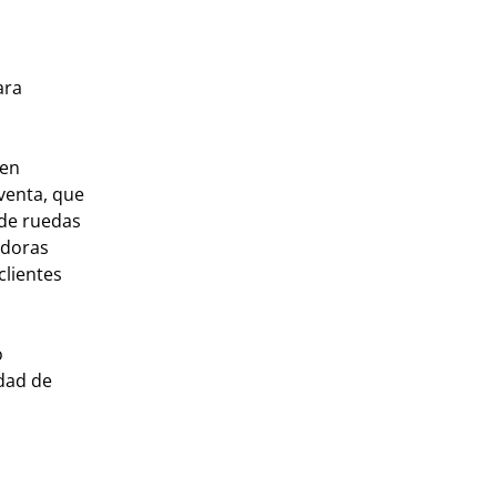
ara
 en
tventa, que
 de ruedas
adoras
clientes
o
edad de