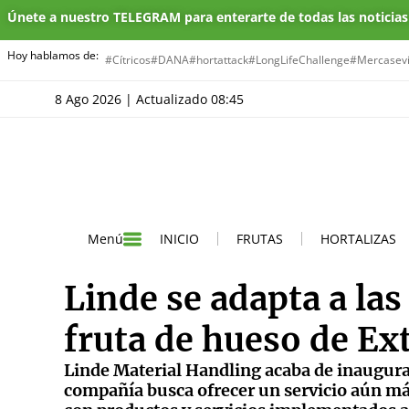
Únete a nuestro TELEGRAM para enterarte de todas las noticia
Hoy hablamos de:
#Cítricos
#DANA
#hortattack
#LongLifeChallenge
#Mercasevi
8 Ago 2026 | Actualizado 08:45
INICIO
FRUTAS
HORTALIZAS
Menú
Linde se adapta a las
fruta de hueso de E
Linde Material Handling acaba de inaugura
compañía busca ofrecer un servicio aún más