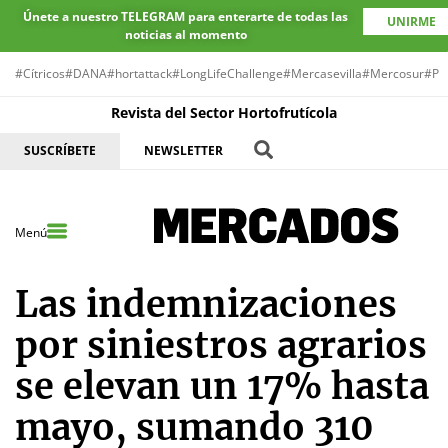
Únete a nuestro TELEGRAM para enterarte de todas las
UNIRME
noticias al momento
#Cítricos
#DANA
#hortattack
#LongLifeChallenge
#Mercasevilla
#Mercosur
#Pr
Revista del Sector Hortofrutícola
SUSCRÍBETE
NEWSLETTER
Menú
Las indemnizaciones
por siniestros agrarios
se elevan un 17% hasta
mayo, sumando 310