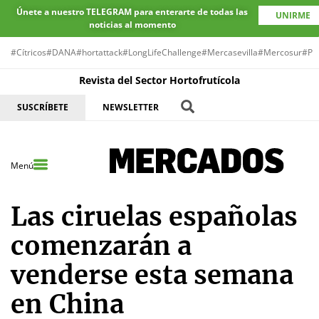
Únete a nuestro TELEGRAM para enterarte de todas las
UNIRME
noticias al momento
#Cítricos
#DANA
#hortattack
#LongLifeChallenge
#Mercasevilla
#Mercosur
#Pr
Revista del Sector Hortofrutícola
SUSCRÍBETE
NEWSLETTER
Menú
Las ciruelas españolas
comenzarán a
venderse esta semana
en China