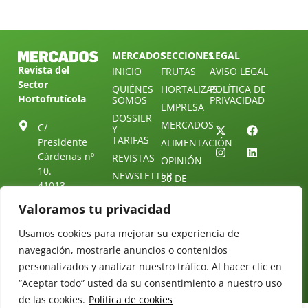
MERCADOS
SECCIONES
LEGAL
Revista del
INICIO
FRUTAS
AVISO LEGAL
Sector
QUIÉNES
HORTALIZAS
POLÍTICA DE
Hortofrutícola
SOMOS
PRIVACIDAD
EMPRESA
DOSSIER
MERCADOS
C/
Y
TARIFAS
Presidente
ALIMENTACIÓN
Cárdenas nº
REVISTAS
OPINIÓN
10.
NEWSLETTER
30 DE
41013
30
SUSCRIPCIÓN
Sevilla.
Valoramos tu privacidad
DIRECTORIO
ÚNETE A
Diseño web:
ESPAÑA
NUESTRO
Starenlared
Usamos cookies para mejorar su experiencia de
TELEGRAM
Tel: (+34) 954
25 88 51
navegación, mostrarle anuncios o contenidos
CONTACTO
personalizados y analizar nuestro tráfico. Al hacer clic en
redaccion@revistamercados.com
“Aceptar todo” usted da su consentimiento a nuestro uso
de las cookies.
Política de cookies